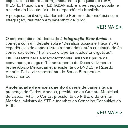
e
specialistas sobre a obra, baseada na pesquisa do FIBE,
IPESPE, Pitagórica e FEBRABAN sobre a percepção popular a
respeito do bicentenário da independência brasileira.
A pesquisa foi divulgada durante o Fórum Independência com
Integração, realizado em setembro de 2022.
VER MAIS >
O segundo dia será dedicado à
Integração Econômica
e
começa com um debate sobre “Desafios Sociais e Fiscais”. As
experiências de especialistas renomados darão continuidade às
conversas sobre “Transição e Oportunidades Energéticas”.
Os “Desafios para a Macroeconomia” estão na pauta da
conversa e, a seguir, “Financiamento do Desenvolvimento”
reúne Aloizio Mercadante, presidente do BNDES, e Ricardo
Amorim Felix, vice-presidente do Banco Europeu de
Investimento.
A
solenidade de encerramento
da série de painéis terá a
presença de Carlos Moedas, presidente da Câmara Municipal
de Lisboa; Vitalino Canas, presidente do FIBE, e de Gilmar
Mendes, ministro do STF e membro do Conselho Consultivo do
FIBE.
VER MAIS >