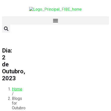
Dia:
2
de
Outubro,
2023
Home
/
Blogs
for
Outubro