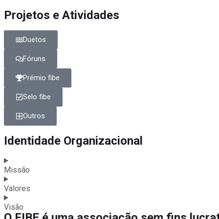
Projetos e Atividades
Duetos
Fóruns
Prémio fibe
Selo fibe
Outros
Identidade Organizacional
Missão
Valores
Visão
O FIBE é uma associação sem fins lucrat