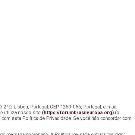
, 2ºD, Lisboa, Portugal, CEP 1250-066, Portugal, e-mail:
 utiliza nosso site
(
https://forumbrasileuropa.org
)
(o
o com esta Política de Privacidade. Se você não concordar com
e revisada no Serviço. A Política revisada entrará em vigor