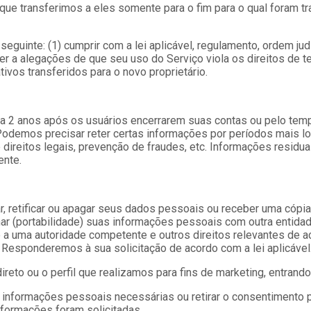
 que transferimos a eles somente para o fim para o qual foram 
inte: (1) cumprir com a lei aplicável, regulamento, ordem judic
der a alegações de que seu uso do Serviço viola os direitos de t
ivos transferidos para o novo proprietário.
2 anos após os usuários encerrarem suas contas ou pelo tempo 
Podemos precisar reter certas informações por períodos mais lo
 direitos legais, prevenção de fraudes, etc. Informações residu
ente.
ar, retificar ou apagar seus dados pessoais ou receber uma cópi
r (portabilidade) suas informações pessoais com outra entidade,
a uma autoridade competente e outros direitos relevantes de ac
. Responderemos à sua solicitação de acordo com a lei aplicável
reto ou o perfil que realizamos para fins de marketing, entran
s informações pessoais necessárias ou retirar o consentimento 
nformações foram solicitadas.