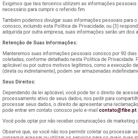
Exigimos que tais terceiros utilizem as informações pessoais
necessário para cumprir o referido fim.
Também podemos divulgar suas informações pessoais para o segu
conosco, incluindo esta Política de Privacidade; ou (3) respon
adquirida por outra empresa, suas informações serão um dos at
Retenção de Suas Informações:
Manteremos suas informações pessoais conosco por 90 dias a 
coletadas, conforme detalhado nesta Política de Privacidade. 
aplicável ou por outros motivos legítimos, como a execução de
(direta ou indiretamente), podem ser armazenadas indefinidam
Seus Direitos:
Dependendo da lei aplicável, você pode ter o direito de acess
processamento ativo de seus dados, nos pedir para compartilha
processar seus dados, o direito de apresentar uma reclamação 
pode entrar em contato conosco pelo e-mail
contato@fibe.pt
Você pode optar por não receber comunicações de marketing di
Observe que, se você não nos permitir coletar ou processar a
conseguir acessar ou utilizar os serviços para os quais suas i