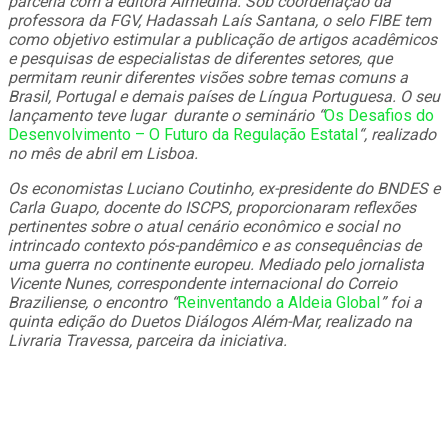
parceria com a editora Almedina. Sob coordenação da
professora da FGV, Hadassah Laís Santana, o selo FIBE tem
como objetivo estimular a publicação de artigos acadêmicos
e pesquisas de especialistas de diferentes setores, que
permitam reunir diferentes visões sobre temas comuns a
Brasil, Portugal e demais países de Língua Portuguesa. O seu
lançamento teve lugar durante o seminário “
Os Desafios do
Desenvolvimento – O Futuro da Regulação Estatal
“, realizado
no mês de abril em Lisboa.
Os economistas Luciano Coutinho, ex-presidente do BNDES e
Carla Guapo, docente do ISCPS, proporcionaram reflexões
pertinentes sobre o atual cenário econômico e social no
intrincado contexto pós-pandêmico e as consequências de
uma guerra no continente europeu. Mediado pelo jornalista
Vicente Nunes, correspondente internacional do Correio
Braziliense, o encontro “
Reinventando a Aldeia Global
” foi a
quinta edição do Duetos Diálogos Além-Mar, realizado na
Livraria Travessa, parceira da iniciativa.