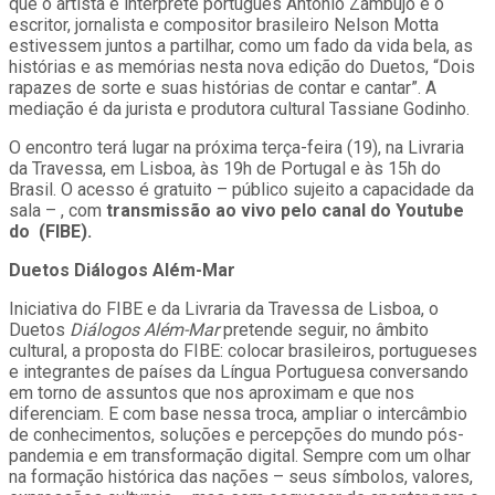
que o artista e intérprete português António Zambujo e o
escritor, jornalista e compositor brasileiro Nelson Motta
estivessem juntos a partilhar, como um fado da vida bela, as
histórias e as memórias nesta nova edição do Duetos, “Dois
rapazes de sorte e suas histórias de contar e cantar”. A
mediação é da jurista e produtora cultural Tassiane Godinho.
O encontro terá lugar na próxima terça-feira (19), na Livraria
da Travessa, em Lisboa, às 19h de Portugal e às 15h do
Brasil. O acesso é gratuito – público sujeito a capacidade da
sala – , com
transmissão ao vivo pelo canal do Youtube
do (FIBE).
Duetos Diálogos Além-Mar
Iniciativa do FIBE e da Livraria da Travessa de Lisboa, o
Duetos
Diálogos Além-Mar
pretende seguir, no âmbito
cultural, a proposta do FIBE: colocar brasileiros, portugueses
e integrantes de países da Língua Portuguesa conversando
em torno de assuntos que nos aproximam e que nos
diferenciam. E com base nessa troca, ampliar o intercâmbio
de conhecimentos, soluções e percepções do mundo pós-
pandemia e em transformação digital. Sempre com um olhar
na formação histórica das nações – seus símbolos, valores,