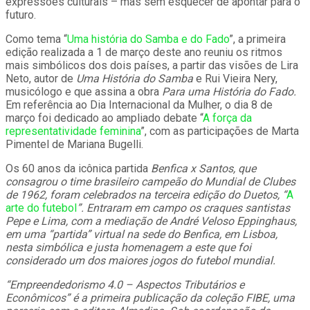
expressões culturais – mas sem esquecer de apontar para o
futuro.
Como tema “
Uma história do Samba e do Fado
”, a primeira
edição realizada a 1 de março deste ano reuniu os ritmos
mais simbólicos dos dois países, a partir das visões de Lira
Neto, autor de
Uma História do Samba
e Rui Vieira Nery,
musicólogo e que assina a obra
Para uma História do Fado.
Em referência ao Dia Internacional da Mulher, o dia 8 de
março foi dedicado ao ampliado debate “
A força da
representatividade feminina
”, com as participações de Marta
Pimentel de Mariana Bugelli.
Os 60 anos da icônica partida
Benfica x Santos, que
consagrou o time brasileiro campeão do Mundial de Clubes
de 1962, foram celebrados na terceira edição do Duetos, “
A
arte do futebol
”. Entraram em campo os craques santistas
Pepe e Lima, com a mediação de André Veloso Eppinghaus,
em uma “partida” virtual na sede do Benfica, em Lisboa,
nesta simbólica e justa homenagem a este que foi
considerado um dos maiores jogos do futebol mundial.
“Empreendedorismo 4.0 – Aspectos Tributários e
Econômicos” é a primeira publicação da coleção FIBE, uma