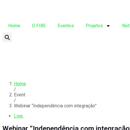
Home
O FIBE
Eventos
Projetos
Not
Home
/
Event
/
Webinar “Independência com integração”
Live
,
Webinar “Independência com integração