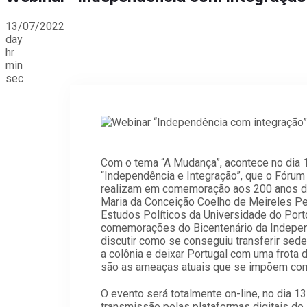
13/07/2022
day
hr
min
sec
Com o tema “A Mudança”, acontece no dia 1
“Independência e Integração”, que o Fórum 
realizam em comemoração aos 200 anos da 
Maria da Conceição Coelho de Meireles Per
Estudos Políticos da Universidade do Port
comemorações do Bicentenário da Indepen
discutir como se conseguiu transferir sede
a colônia e deixar Portugal com uma frota d
são as ameaças atuais que se impõem como
O evento será totalmente on-line, no dia 13
transmissão pelas plataformas digitais do 