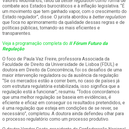
Valores Mobiliários, falou da
better regulation
como forma de
combate aos Estados burocráticos e à inflação legislativa. “É
um movimento que tem ganhado vapor, com o crescimento do
Estado regulador”, disse. O jurista abordou a
better regulation
que foca no aprimoramento da qualidade dessas regras e de
políticas públicas, tornando-as mais eficientes e
transparentes.
Veja a programação completa do
II Fórum Futuro da
Regulação
O foco de Paula Vaz Freire, professora Associada da
Faculdade de Direito da Universidade de Lisboa (FDUL) e
doutora em Direito da Concorrência, foi os desafios de uma
maior intervenção reguladora ou da ausência da regulação:
“Se os mercados estão a correr bem, no caso de países já
com estrutura regulatória estabilizada, isso significa que a
regulação está a funcionar”, resumiu. “Todos concordamos
que uma melhor regulação se baseia em evidências, é
eficiente e eficaz em conseguir os resultados pretendidos, e
é uma regulação que esteja em condições de se rever, se
necessário”, completou. A doutora ainda defendeu olhar para
o processo regulatório como um processo produtivo.