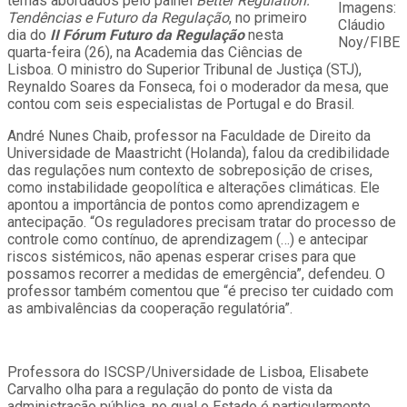
temas abordados pelo painel
Better Regulation:
Imagens:
Tendências e Futuro da Regulação
, no primeiro
Cláudio
dia do
II Fórum Futuro da Regulação
nesta
Noy/FIBE
quarta-feira (26), na Academia das Ciências de
Lisboa. O ministro do Superior Tribunal de Justiça (STJ),
Reynaldo Soares da Fonseca, foi o moderador da mesa, que
contou com seis especialistas de Portugal e do Brasil.
André Nunes Chaib, professor na Faculdade de Direito da
Universidade de Maastricht (Holanda), falou da credibilidade
das regulações num contexto de sobreposição de crises,
como instabilidade geopolítica e alterações climáticas. Ele
apontou a importância de pontos como aprendizagem e
antecipação. “Os reguladores precisam tratar do processo de
controle como contínuo, de aprendizagem (…) e antecipar
riscos sistémicos, não apenas esperar crises para que
possamos recorrer a medidas de emergência”, defendeu. O
professor também comentou que “é preciso ter cuidado com
as ambivalências da cooperação regulatória”.
Professora do ISCSP/Universidade de Lisboa, Elisabete
Carvalho olha para a regulação do ponto de vista da
administração pública, no qual o Estado é particularmente