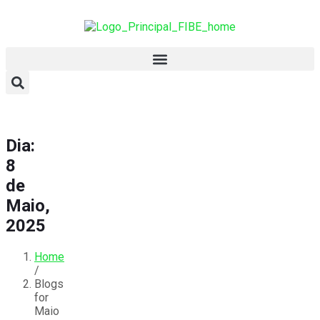
Dia:
8
de
Maio,
2025
Home
/
Blogs
for
Maio