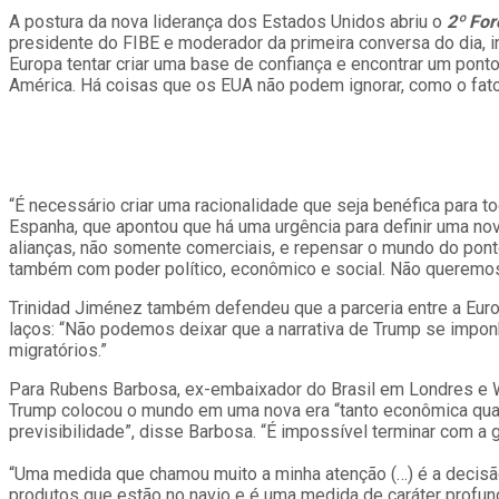
A postura da nova liderança dos Estados Unidos abriu o
2º Fo
presidente do FIBE e moderador da primeira conversa do dia, i
Europa tentar criar uma base de confiança e encontrar um pon
América. Há coisas que os EUA não podem ignorar, como o fa
“É necessário criar uma racionalidade que seja benéfica para 
Espanha, que apontou que há uma urgência para definir uma no
alianças, não somente comerciais, e repensar o mundo do ponto
também com poder político, econômico e social. Não queremos a
Trinidad Jiménez também defendeu que a parceria entre a Europ
laços: “Não podemos deixar que a narrativa de Trump se imp
migratórios.”
Para Rubens Barbosa, ex-embaixador do Brasil em Londres e Wa
Trump colocou o mundo em uma nova era “tanto econômica quanto
previsibilidade”, disse Barbosa. “É impossível terminar com a
“Uma medida que chamou muito a minha atenção (…) é a decisã
produtos que estão no navio e é uma medida de caráter profun