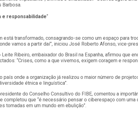
s Barbosa.
 e responsabilidade
“
 está transformado, consagrando-se como um espaço para troca
nde vamos a partir daí”, iniciou José Roberto Afonso, vice-pres
do Leite Ribeiro, embaixador do Brasil na Espanha, afirmou que e
ctados: “Crises, como a que vivemos, exigem coragem e respons
é o país onde a organização já realizou o maior número de proje
versidade étnica e linguística”.
 presidente do Conselho Consultivo do FIBE, comentou a impor
 e completou que “é necessário pensar o ciberespaço com uma cer
ões tomadas em um mundo em ebulição”.