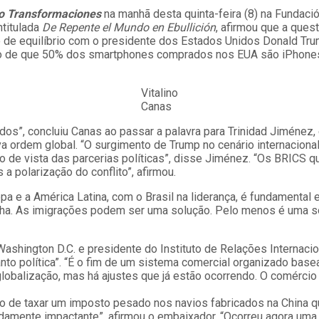
ro Transformaciones
na manhã desta quinta-feira (8) na Fundaci
ntitulada
De Repente el Mundo en Ebullición
, afirmou que a ques
to de equilíbrio com o presidente dos Estados Unidos Donald T
to de que 50% dos smartphones comprados nos EUA são iPhones
Vitalino
Canas
todos”, concluiu Canas ao passar a palavra para Trinidad Jiméne
va ordem global. “O surgimento de Trump no cenário internacion
 de vista das parcerias políticas”, disse Jiménez. “Os BRICS q
 polarização do conflito”, afirmou.
a e a América Latina, com o Brasil na liderança, é fundamental 
onha. As imigrações podem ser uma solução. Pelo menos é uma 
shington D.C. e presidente do Instituto de Relações Internacio
 política”. “É o fim de um sistema comercial organizado basead
 globalização, mas há ajustes que já estão ocorrendo. O comérci
o de taxar um imposto pesado nos navios fabricados na China qu
damente impactante”, afirmou o embaixador. “Ocorreu agora uma 