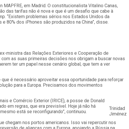
ón MAPFRE, em Madrid. O constitucionalista Vitalino Canas,
tão das tarifas não é nova e que é um desafio que cabe à
rump. “Existem problemas sérios nos Estados Unidos da
 e 80% dos iPhones são produzidos na China”, disse.
z, ex-ministra das Relações Exteriores e Cooperação de
al com as suas primeiras decisões nos obrigam a buscar novas
uerem ter um papel nesse cenário global, que tem a ver
e que é necessário aproveitar essa oportunidade para reforçar
solução para a Europa. Precisamos dos movimentos
nais e Comércio Exterior (IRICE), a posse de Donald
o em regras, que era previsível. Hoje já não há
Trinidad
o mesmo está se reconfigurando”, continuou.
Jiménez
e chegam nos portos americanos. Isso vai repercutir nos
reversão de alianças com a Europa, apoiando a Rússia na