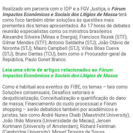
Realizado em parceria com o IDP e a FGV Justiça, o
Fórum
Impactos Econômicos e Sociais dos Litígios de Massa
terá
como foco também obter soluções às questões mais
prementes dos temas apresentados. As 17 horas de debates
reunirão especialistas como os ministros brasileiros
Alexandre Silveira (Minas e Energia); Francisco Rezek (STF);
Gilmar Mendes (STF); Antonio Saldanha (STJ); João Otávio de
Noronha (STJ); Mauro Campbell (STJ); Villas Bôas Cueva
(STJ); Bruno Dantas (TCU), bem como o Procurador-geral da
República, Paulo Gonet Branco.
Leia uma série de artigos relacionados ao
Fórum
Impactos Econômicos e Sociais dos Litígios de Massa
Como é habitual aos eventos do FIBE, os temas – tais como
Soluções consensuais; Desafios setoriais e
desjudicialização; Conceitualização e quantificação do dano
de massa; Financiamento do custo processual e Fórum
shopping – serão debatidos também por académicos e
juristas, tais como André Nunes Chaib (Maastricht University);
João Ilhão Moreira (Universidade de Macau); Jeroen
Kortmann (University of Amsterdam); Richard Feintman
(Cambridge University); Miguel Teixeira de Sousa