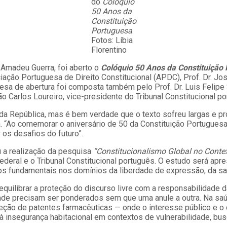
do
Colóquio
50 Anos da
Constituição
Portuguesa
.
Fotos: Líbia
Florentino
 Amadeu Guerra, foi aberto o
Colóquio 50 Anos da Constituição
iação Portuguesa de Direito Constitucional (APDC), Prof. Dr. J
 mesa de abertura foi composta também pelo Prof. Dr. Luis Felipe
ão Carlos Loureiro, vice-presidente do Tribunal Constitucional po
a República, mas é bem verdade que o texto sofreu largas e p
. “Ao comemorar o aniversário de 50 da Constituição Portuguesa,
os desafios do futuro”.
u a realização da pesquisa
“Constitucionalismo Global no Contex
deral e o Tribunal Constitucional português. O estudo será apr
os fundamentais nos domínios da liberdade de expressão, da saú
equilibrar a proteção do discurso livre com a responsabilidade 
e precisam ser ponderados sem que uma anule a outra. Na saúd
ção de patentes farmacêuticas — onde o interesse público e o d
insegurança habitacional em contextos de vulnerabilidade, busca