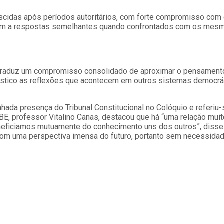
scidas após períodos autoritários, com forte compromisso com di
am a respostas semelhantes quando confrontados com os mesmos
traduz um compromisso consolidado de aproximar o pensamento ju
stico as reflexões que acontecem em outros sistemas democráti
enhada presença do Tribunal Constitucional no Colóquio e refer
E, professor Vitalino Canas, destacou que há “uma relação muito 
eficiamos mutuamente do conhecimento uns dos outros”, disse. 
 com uma perspectiva imensa do futuro, portanto sem necessida