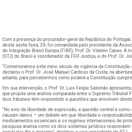
Com a presença do procurador-geral da República de Portugal,
desta sexta-feira, 29, foi comandada pelo presidente da Assoc
de Integração Brasil Europa (FIBE), Prof. Dr. Vitalino Canas. A
(STJ) do Brasil e coordenador da FGV Justiça, e do Prof. Dr. Jo
“Comemoramos este meio século de vigência da Constituição d
declarou o Prof. Dr. José Manuel Cardoso da Costa, na abertura
adiante, para percebermos como poderá a Constituição cumprir 
Em sua intervenção, o Prof. Dr. Luis Felipe Salomão apresento
que propõe uma análise comparada entre o Supremo Tribunal Fe
dois tribunais têm respondido a questões que envolvem direit
“No eixo da liberdade de expressão, a questão central é como 
causam danos — um debate em que liberdade e responsabilidad
medicamentos essenciais e os regimes internacionais de prote
pesquisa analisa como os dois sistemas jurídicos respondem à 
social que lhe é inerente”, declarou o vice-presidente do STJ.