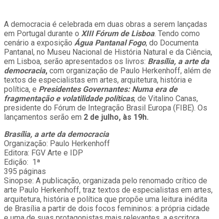
A democracia é celebrada em duas obras a serem lançadas
em Portugal durante o
XIII Fórum de Lisboa
. Tendo como
cenário a exposição
Água Pantanal Fogo
, do Documenta
Pantanal, no Museu Nacional de História Natural e da Ciência,
em Lisboa, serão apresentados os livros:
Brasília, a arte da
democracia
,
com organização de Paulo Herkenhoff, além de
textos de especialistas em artes, arquitetura, história e
política, e
Presidentes Governantes: Numa era de
fragmentação e volatilidade políticas
, de Vitalino Canas,
presidente do Fórum de Integração Brasil Europa (FIBE). Os
lançamentos serão em
2 de julho, às 19h.
Brasília, a arte da democracia
Organização: Paulo Herkenhoff
Editora: FGV Arte e IDP
Edição: ‎ 1ª
395 páginas
Sinopse: A publicação, organizada pelo renomado crítico de
arte Paulo Herkenhoff, traz textos de especialistas em artes,
arquitetura, história e política que propõe uma leitura inédita
de Brasília a partir de dois focos femininos: a própria cidade
e uma de suas protagonistas mais relevantes, a escritora