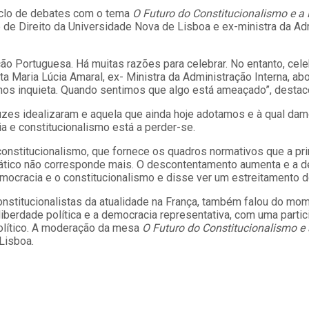
iclo de debates com o tema
O Futuro do Constitucionalismo e a
e de Direito da Universidade Nova de Lisboa e ex-ministra da A
ção Portuguesa. Há muitas razões para celebrar. No entanto, cel
sta Maria Lúcia Amaral, ex- Ministra da Administração Interna, ab
os inquieta. Quando sentimos que algo está ameaçado”, destac
luzes idealizaram e aquela que ainda hoje adotamos e à qual dam
a e constitucionalismo está a perder-se.
o constitucionalismo, que fornece os quadros normativos que a pr
tico não corresponde mais. O descontentamento aumenta e a des
mocracia e o constitucionalismo e disse ver um estreitamento d
titucionalistas da atualidade na França, também falou do momen
iberdade política e a democracia representativa, com uma parti
olítico. A moderação da mesa
O Futuro do Constitucionalismo e
Lisboa.