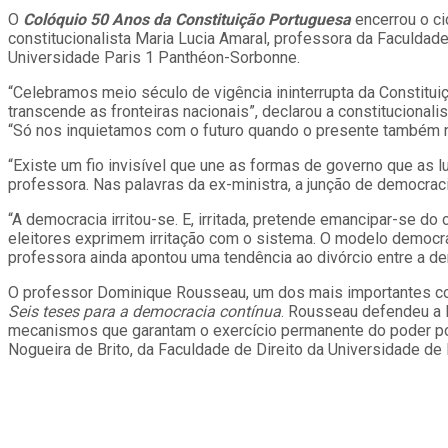
O
Colóquio 50 Anos da Constituição Portuguesa
encerrou o c
constitucionalista Maria Lucia Amaral, professora da Faculdad
Universidade Paris 1 Panthéon-Sorbonne.
“Celebramos meio século de vigência ininterrupta da Constitui
transcende as fronteiras nacionais”, declarou a constitucionali
“Só nos inquietamos com o futuro quando o presente também n
“Existe um fio invisível que une as formas de governo que as 
professora. Nas palavras da ex-ministra, a junção de democraci
“A democracia irritou-se. E, irritada, pretende emancipar-se d
eleitores exprimem irritação com o sistema. O modelo democrá
professora ainda apontou uma tendência ao divórcio entre a de
O professor Dominique Rousseau, um dos mais importantes cons
Seis teses para a democracia contínua
. Rousseau defendeu a l
mecanismos que garantam o exercício permanente do poder p
Nogueira de Brito, da Faculdade de Direito da Universidade de 